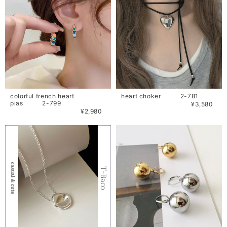
colorful french heart
heart choker 2-781
pias 2-799
¥3,580
¥2,980