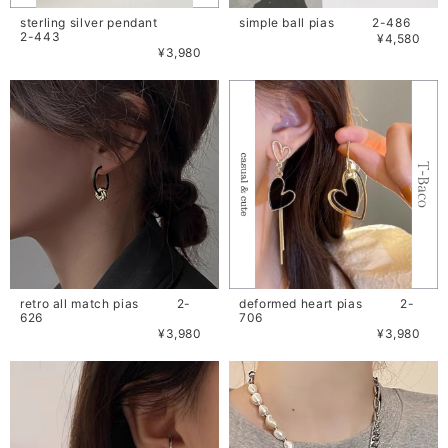
sterling silver pendant
simple ball pias 2-486
2-443
¥4,580
¥3,980
retro all match pias 2-
deformed heart pias 2-
626
706
¥3,980
¥3,980