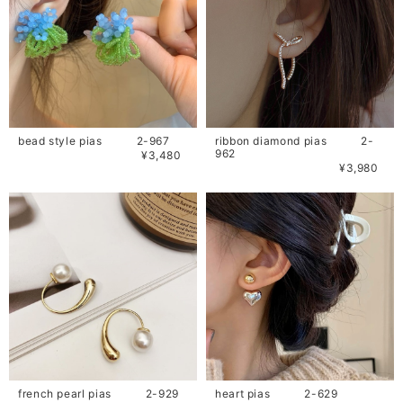
bead style pias 2-967
ribbon diamond pias 2-
962
¥3,480
¥3,980
french pearl pias 2-929
heart pias 2-629