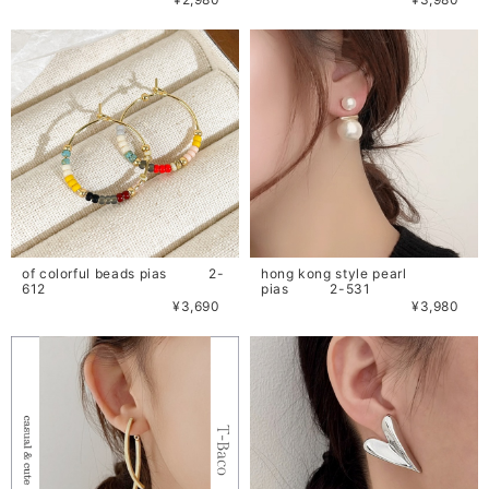
of colorful beads pias 2-
hong kong style pearl
612
pias 2-531
¥3,690
¥3,980