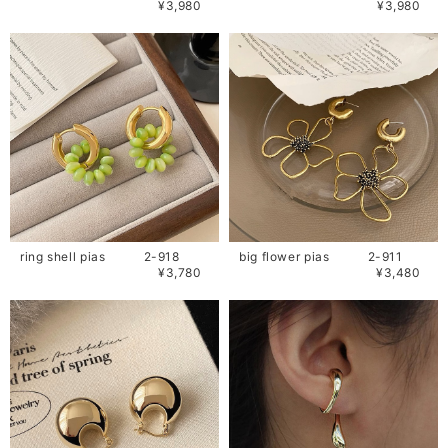
¥3,980
¥3,980
ring shell pias 2-918
big flower pias 2-911
¥3,780
¥3,480