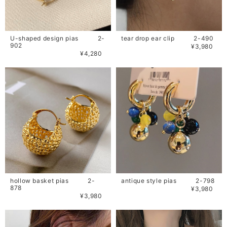
U-shaped design pias 2-
tear drop ear clip 2-490
902
¥3,980
¥4,280
hollow basket pias 2-
antique style pias 2-798
878
¥3,980
¥3,980