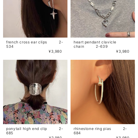
french cross ear clips 2-
heart pendant clavicle
534
chain 2-639
¥3,980
¥3,980
ponytail high end clip 2-
rhinestone ring pias 2-
685
684
¥2,980
¥3,980