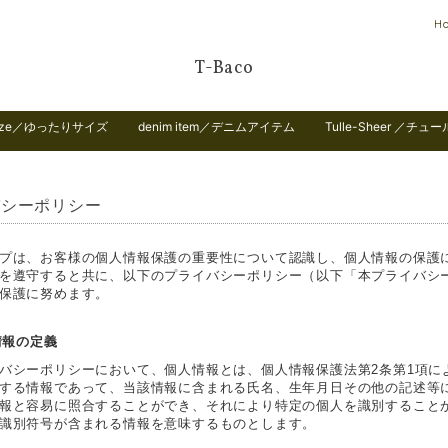
H
T-Baco
 size／ゆったりサイズ
denim item／デニムアイテム
Tulle-Sheer ／チュ
バシーポリシー
プは、お客様の個人情報保護の重要性について認識し、個人情報の保護
を遵守すると共に、以下のプライバシーポリシー（以下「本プライバシ
保護に努めます。
人情報の定義
バシーポリシーにおいて、個人情報とは、個人情報保護法第2条第1項に
する情報であって、当該情報に含まれる氏名、生年月日その他の記述等
報と容易に照合することができ、それにより特定の個人を識別すること
識別符号が含まれる情報を意味するものとします。