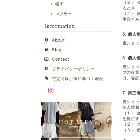
（３） 
帽子
るとき
マフラー
（４） 
場合であ
Information
5. 個
About
当ショッ
Blog
6. 個
Contact
当ショッ
プライバシーポリシー
プの従業
は、委託
特定商取引法に基づく表記
7. 第三
当ショッ
個人情報
（１） 
を提供す
（２） 
（３） 