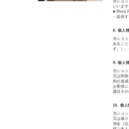
当ショッ
いいます
■ Meta
・提供す
8. 個
当ショッ
あること
す。）。
9. 個
当ショッ
又は削除
的の達成
お客様に
護法その
10. 
当ショッ
又は偽り
消去（以
様ご本人