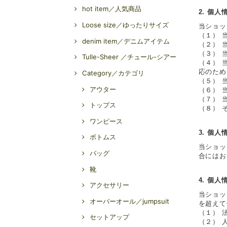
hot item／人気商品
2. 個
Loose size／ゆったりサイズ
当ショッ
（１） 
denim item／デニムアイテム
（２） 
（３） 
Tulle-Sheer ／チュール-シアー
（４） 
応のため
Category／カテゴリ
（５） 
アウター
（６） 
（７） 
トップス
（８） 
ワンピース
3. 個
ボトムス
当ショッ
バッグ
合にはお
靴
4. 個
アクセサリー
当ショッ
オーバーオール／jumpsuit
を超えて
（１） 
セットアップ
（２） 