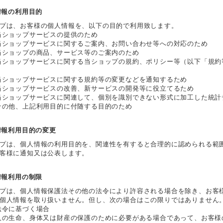
人情報の利用目的
プは、お客様の個人情報を、以下の目的で利用致します。
当ショップサービスの提供のため
当ショップサービスに関するご案内、お問い合わせ等への対応のため
当ショップの商品、サービス等のご案内のため
当ショップサービスに関する当ショップの規約、ポリシー等（以下「規
当ショップサービスに関する規約等の変更などを通知するため
当ショップサービスの改善、新サービスの開発等に役立てるため
当ショップサービスに関連して、個別を識別できない形式に加工した統計
その他、上記利用目的に付随する目的のため
人情報利用目的の変更
プは、個人情報の利用目的を、関連性を有すると合理的に認められる範
客様に通知又は公表します。
人情報利用の制限
プは、個人情報保護法その他の法令により許容される場合を除き、お客
個人情報を取り扱いません。但し、次の場合はこの限りではありません
法令に基づく場合
人の生命、身体又は財産の保護のために必要がある場合であって、お客様