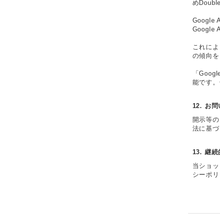
めDoub
Google
Goog
これによ
の傾向を
「Goo
能です。
12. お
開示等の
法に基づ
13. 継
当ショッ
シーポリ