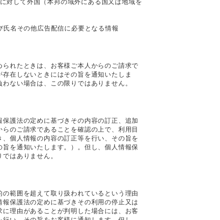
供先に対して外国（本邦の域外にある国又は地域を
び氏名その他広告配信に必要となる情報
められたときは、お客様ご本人からのご請求で
が存在しないときにはその旨を通知いたしま
負わない場合は、この限りではありません。
報保護法の定めに基づきその内容の訂正、追加
からのご請求であることを確認の上で、利用目
き、個人情報の内容の訂正等を行い、その旨を
の旨を通知いたします。）。但し、個人情報保
りではありません。
的の範囲を超えて取り扱われているという理由
情報保護法の定めに基づきその利用の停止又は
求に理由があることが判明した場合には、お客
を行い、その旨をお客様に通知します。但し、