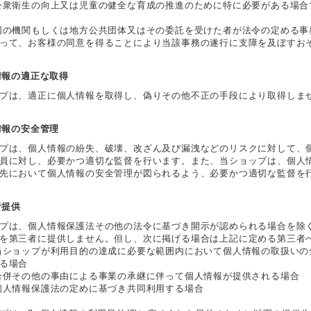
公衆衛生の向上又は児童の健全な育成の推進のために特に必要がある場
国の機関もしくは地方公共団体又はその委託を受けた者が法令の定める
って、お客様の同意を得ることにより当該事務の遂行に支障を及ぼすお
人情報の適正な取得
プは、適正に個人情報を取得し、偽りその他不正の手段により取得しま
人情報の安全管理
プは、個人情報の紛失、破壊、改ざん及び漏洩などのリスクに対して、
員に対し、必要かつ適切な監督を行います。また、当ショップは、個人
先において個人情報の安全管理が図られるよう、必要かつ適切な監督を
者提供
プは、個人情報保護法その他の法令に基づき開示が認められる場合を除
を第三者に提供しません。但し、次に掲げる場合は上記に定める第三者
当ショップが利用目的の達成に必要な範囲内において個人情報の取扱い
る場合
合併その他の事由による事業の承継に伴って個人情報が提供される場合
個人情報保護法の定めに基づき共同利用する場合