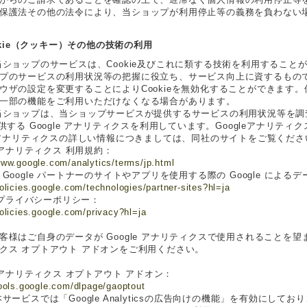
保護法その他の法令により、当ショップが利用停止等の義務を負わない
ookie（クッキー）その他の技術の利用
当ショップのサービスは、Cookie及びこれに類する技術を利用するこ
プのサービスの利用状況等の把握に役立ち、サービス向上に資するものです
ウザの設定を変更することによりCookieを無効化することができます。但
一部の機能をご利用いただけなくなる場合があります。
当ショップは、当ショップサービスが提供するサービスの利用状況等を調査・
提供する Google アナリティクスを利用しています。Googleアナリ
leアナリティクスの詳しい情報につきましては、同社のサイトをご覧くださ
e アナリティクス 利用規約：
www.google.com/analytics/terms/jp.html
 Google パートナーのサイトやアプリを使用する際の Google による
policies.google.com/technologies/partner-sites?hl=ja
e プライバシーポリシー：
policies.google.com/privacy?hl=ja
客様はご自身のデータが Google アナリティクスで使用されることを望まない
クス オプトアウト アドオンをご利用ください。
le アナリティクス オプトアウト アドオン：
tools.google.com/dlpage/gaoptout
本サービスでは「Google Analyticsの広告向けの機能」を有効にし