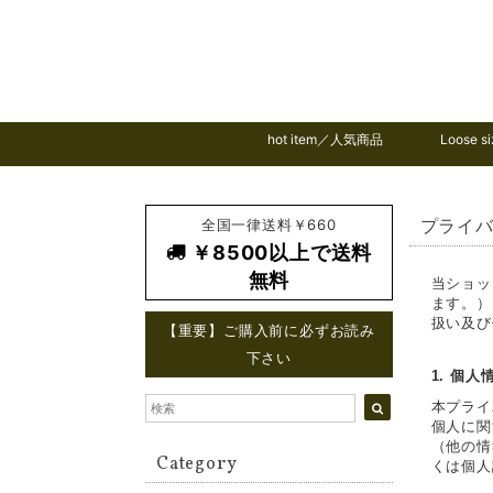
hot item／人気商品
Loose
全国一律送料￥660
プライ
￥8500以上で送料
無料
当ショッ
ます。）
扱い及び
【重要】ご購入前に必ずお読み
下さい
1. 個
本プライ
個人に関
（他の情
Category
くは個人