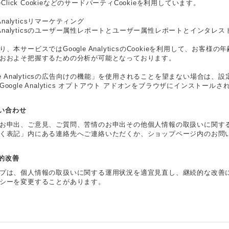
leClick CookieなどのサードパーティCookieを利用しています。
 Analyticsリマーケティング
le Analyticsのユーザー属性レポートとユーザー属性レポートとインタレス
り、本サービスではGoogle AnalyticsのCookieを利用して、お
おおよそ把握するための分析が可能となっております。
gle Analyticsの広告向けの機能」を使用されることを望まない場合
Google Analytics オプトアウト アドオンをブラウザにインストー
問い合わせ
お申出、ご意見、ご質問、苦情のお申出その他個人情報の取扱いに関す
く表記」内にある連絡先へご連絡いただくか、ショップページ内のお問
続的改善
プは、個人情報の取扱いに関する運用状況を適宜見直し、継続的な改善
シーを変更することがあります。