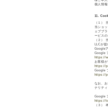
個人情報
11. C
（１） 
当ショッ
ェブブラ
ービスの
（２） 
LLCが
Goog
Googl
https://
お客様が
https://
Googl
https://
なお、お
ナリティ
Goog
https://
（３） 