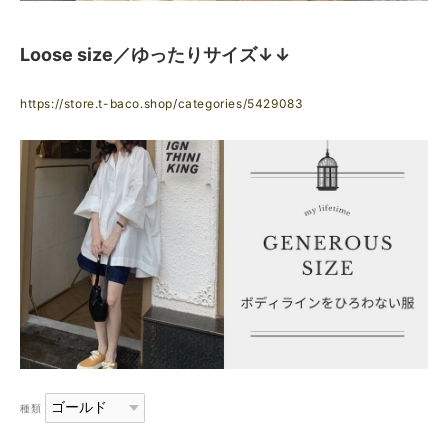
Loose size／ゆったりサイズ↓↓
https://store.t-baco.shop/categories/5429083
種類