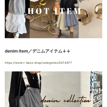
denim item／デニムアイテム↓↓
https://store.t-baco.shop/categories/5414677