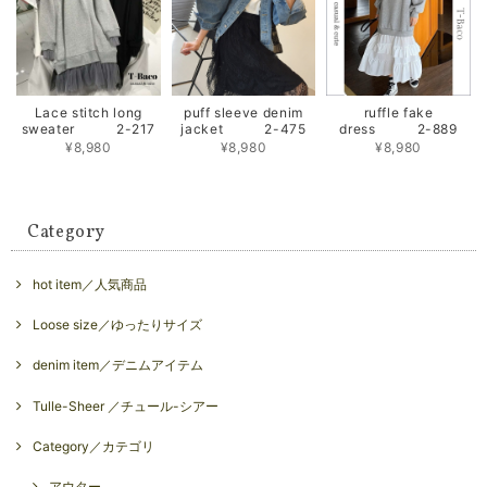
Lace stitch long
puff sleeve denim
ruffle fake
sweater 2-217
jacket 2-475
dress 2-889
¥8,980
¥8,980
¥8,980
Category
hot item／人気商品
Loose size／ゆったりサイズ
denim item／デニムアイテム
Tulle-Sheer ／チュール-シアー
Category／カテゴリ
アウター