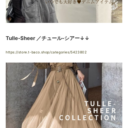
Tulle-Sheer ／チュール-シアー↓↓
https://store.t-baco.shop/categories/5423802