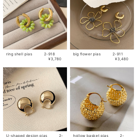
ring shell pias 2-918
big flower pias 2-911
¥3,780
¥3,480
U-shaped design pias 2-
hollow basket pias 2-