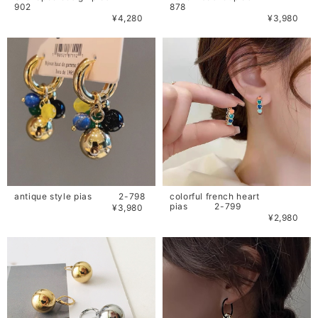
902
878
¥4,280
¥3,980
antique style pias 2-798
colorful french heart
pias 2-799
¥3,980
¥2,980