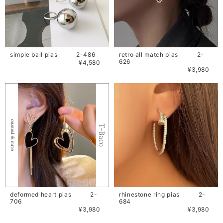
simple ball pias 2-486
retro all match pias 2-
626
¥4,580
¥3,980
deformed heart pias 2-
rhinestone ring pias 2-
706
684
¥3,980
¥3,980