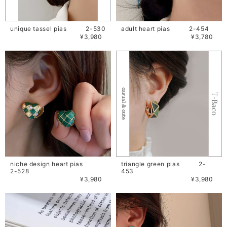
unique tassel pias 2-530
adult heart pias 2-454
¥3,980
¥3,780
niche design heart pias
triangle green pias 2-
2-528
453
¥3,980
¥3,980