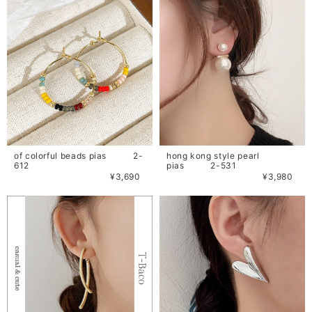
of colorful beads pias 2-
hong kong style pearl
612
pias 2-531
¥3,690
¥3,980