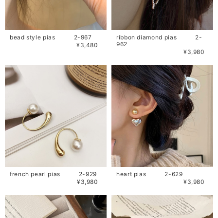
bead style pias 2-967
ribbon diamond pias 2-
962
¥3,480
¥3,980
french pearl pias 2-929
heart pias 2-629
¥3,980
¥3,980