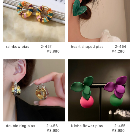
rainbow pias 2-457
heart shaped pias 2-454
¥3,980
¥4,280
double ring pias 2-456
Niche flower pias 2-455
¥3,980
¥3,980