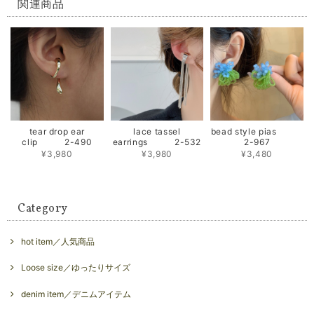
関連商品
tear drop ear
lace tassel
bead style pias
clip 2-490
earrings 2-532
2-967
¥3,980
¥3,980
¥3,480
Category
hot item／人気商品
Loose size／ゆったりサイズ
denim item／デニムアイテム