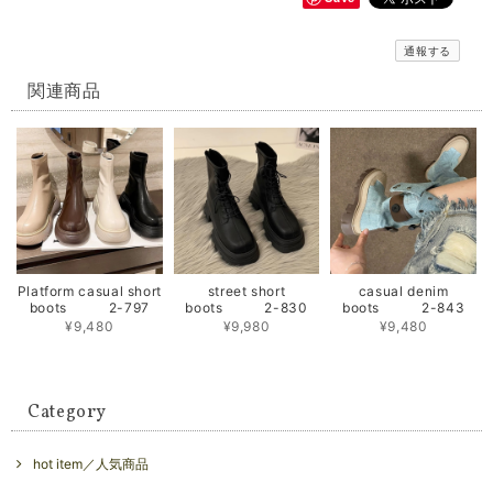
通報する
関連商品
Platform casual short
street short
casual denim
boots 2-797
boots 2-830
boots 2-843
¥9,480
¥9,980
¥9,480
Category
hot item／人気商品