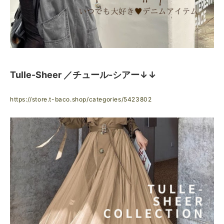
Tulle-Sheer ／チュール-シアー↓↓
https://store.t-baco.shop/categories/5423802