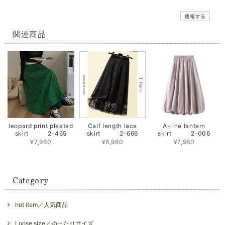
通報する
関連商品
leopard print pleated
Calf length lace
A-line lantern
skirt 2-465
skirt 2-666
skirt 2-006
¥7,980
¥6,980
¥7,980
Category
hot item／人気商品
Loose size／ゆったりサイズ