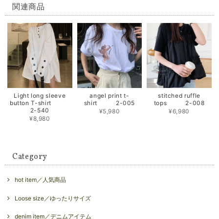
関連商品
Light long sleeve
angel print t-
stitched ruffle
button T-shirt
shirt 2-005
tops 2-008
2-540
¥5,980
¥6,980
¥8,980
Category
hot item／人気商品
Loose size／ゆったりサイズ
denim item／デニムアイテム