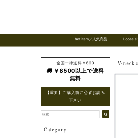
hot item／人気商品
Loose
全国一律送料￥660
V-neck 
￥8500以上で送料
無料
【重要】ご購入前に必ずお読み
下さい
Category