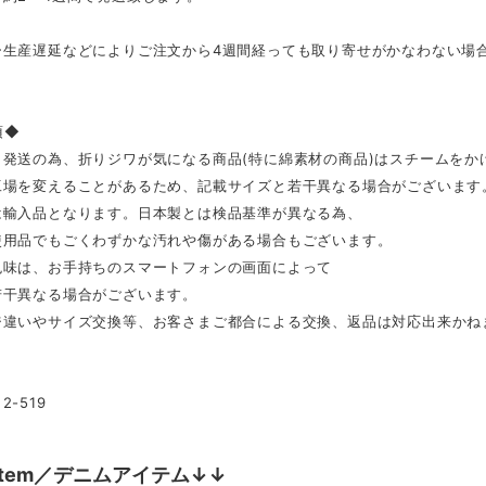
ー生産遅延などによりご注文から4週間経っても取り寄せがかなわない場
項◆
ら発送の為、折りジワが気になる商品(特に綿素材の商品)はスチームをか
工場を変えることがあるため、記載サイズと若干異なる場合がございます
は輸入品となります。日本製とは検品基準が異なる為、
用品でもごくわずかな汚れや傷がある場合もございます。
色味は、お手持ちのスマートフォンの画面によって
干異なる場合がございます。
ジ違いやサイズ交換等、お客さまご都合による交換、返品は対応出来かね
-519
m item／デニムアイテム↓↓