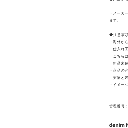
・メーカ
ます。
◆注意事
・海外か
・仕入れ
・こちら
新品未使
・商品の
実物と若
・イメー
管理番号：2
deni