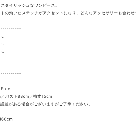
くスタイリッシュなワンピース。
ストの効いたステッチがアクセントになり、どんなアクセサリーも合わせ
-----------
なし
なし
なし
し
通
-----------
Free
m／バスト88cm／袖丈15cm
mの誤差がある場合がございますがご了承ください。
66cm
】