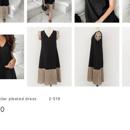
collar pleated dress 2-519
80
明