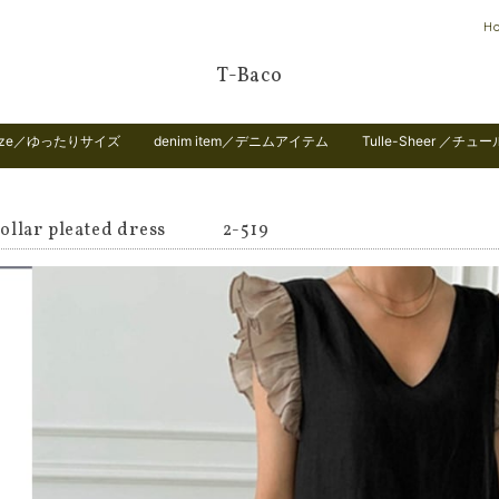
H
T-Baco
 size／ゆったりサイズ
denim item／デニムアイテム
Tulle-Sheer ／チュ
collar pleated dress 2-519