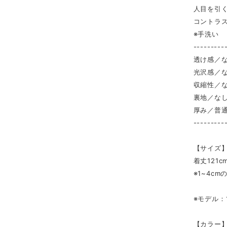
人目を引
コントラ
※手洗い
---------
透け感／
光沢感／
収縮性／
裏地／な
厚み／普
---------
【サイズ】
着丈121c
※1~4c
※モデル：1
【カラー