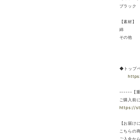
ブラック
【素材】
綿
その他
◆トップ
https
------【
ご購入前に
https://s
【お届け
こちらの
ご入金から