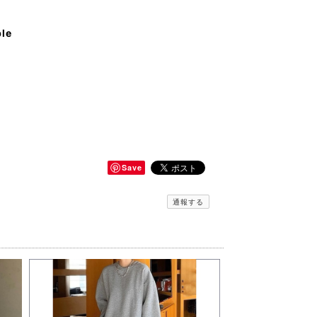
ble
Save
通報する