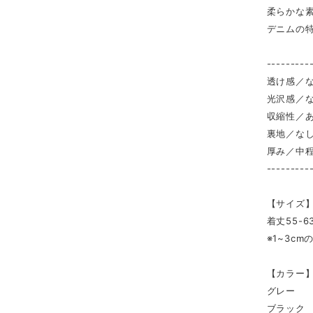
柔らかな
デニムの
---------
透け感／
光沢感／
収縮性／あ
裏地／な
厚み／中
---------
【サイズ】
着丈55-6
※1~3c
【カラー
グレー
ブラック