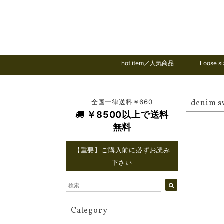
hot item／人気商品
Loose
全国一律送料￥660
denim 
￥8500以上で送料
無料
【重要】ご購入前に必ずお読み
下さい
Category