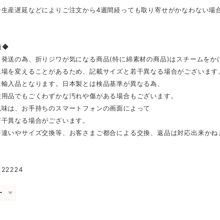
ー生産遅延などによりご注文から4週間経っても取り寄せがかなわない場
項◆
ら発送の為、折りジワが気になる商品(特に綿素材の商品)はスチームをか
工場を変えることがあるため、記載サイズと若干異なる場合がございます
は輸入品となります。日本製とは検品基準が異なる為、
用品でもごくわずかな汚れや傷がある場合もございます。
色味は、お手持ちのスマートフォンの画面によって
干異なる場合がございます。
ジ違いやサイズ交換等、お客さまご都合による交換、返品は対応出来かね
22224