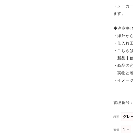
・メーカ
ます。
◆注意事
・海外か
・仕入れ
・こちら
新品未使
・商品の
実物と若
・イメー
管理番号：
種類
数量