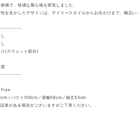
素材感で、快適な着心地を実現しました。
特性を生かしたデザインは、デイリースタイルからお出かけまで、幅広い
-----------
なし
なし
り(スウェット部分)
し
程度
-----------
Free
3cm／バスト100cm／肩幅58cm／袖丈53cm
mの誤差がある場合がございますがご了承ください。
】