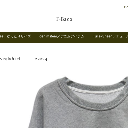
H
T-Baco
 size／ゆったりサイズ
denim item／デニムアイテム
Tulle-Sheer ／チュ
sweatshirt 22224