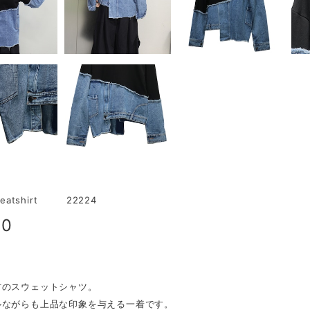
weatshirt 22224
80
明
材のスウェットシャツ。
ルながらも上品な印象を与える一着です。