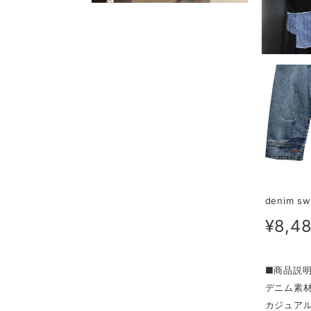
denim s
¥8,4
■商品説
デニム素
カジュア