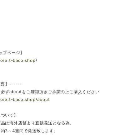
トップページ】
tore.t-baco.shop/
重要】------
必ずaboutをご確認頂きご承諾の上ご購入ください
tore.t-baco.shop/about
について】
商品は海外店舗より直接発送となる為、
約2～4週間で発送致します。